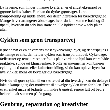
Byhaverne, som findes i mange kvarterer, er et andet eksempel på
grønne fællesskaber. Her kan du dyrke grøntsager, lære om
kompostering og møde andre, der deler interessen for bæredygtighed.
Mange haver arrangerer åbne dage, hvor du kan komme forbi og få
tips til, hvordan du selv kan starte en lille køkkenhave – selv på en
altan.
Cyklen som grøn transportvej
København er en af verdens mest cykelvenlige byer, og det afspejles i
de mange events, der hylder cyklen som transportmiddel. Cykeldage,
fællesruter og temature sætter fokus på, hvordan to hjul kan være både
praktiske, sunde og klimavenlige. Nogle arrangementer kombinerer
cykling med natur- eller kulturformidling, så du kan opleve byen fra
nye vinkler, mens du bevæger dig bæredygtigt.
Hvis du vil gøre cyklen til en større del af din hverdag, kan du deltage i
lokale kampagner, der motiverer til at vælge cyklen frem for bilen. Det
er en enkel måde at bidrage til mindre trængsel, renere luft og bedre
helbred – alt sammen på én gang.
Genbrug, reparation og kreativitet