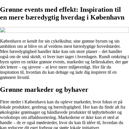
Grønne events med effekt: Inspiration til
en mere bæredygtig hverdag i København
København er kendt for sin cykelkultur, sine grønne byrum og sin
ambition om at blive en af verdens mest bæredygtige hovedstæder.
Men bæredygtighed handler ikke kun om store planer – det handler
også om de små skridt, vi hver især tager i hverdagen. Rundt omkring i
byen spirer en række grønne events, markeder og fællesskaber, der gør
det lettere – og sjovere – at leve mere miljøvenligt. Her får du
inspiration til, hvordan du kan deltage og lade dig inspirere til en
grønnere livsstil.
Grønne markeder og byhaver
Flere steder i København kan du opleve markeder, hvor fokus er på
lokale produkter, genbrug og bæredygtighed. Her kan du finde alt fra
økologiske grøntsager og håndlavede produkter til tøjbytteboder og
workshops om affaldssortering. Markederne er ikke kun et sted at
handle – de er også mødesteder, hvor du kan få idéer til, hvordan du
kan reducere dit eget forbrug og støtte lokale initiativer.