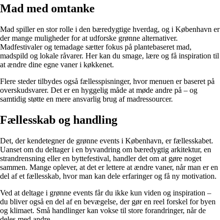
Mad med omtanke
Mad spiller en stor rolle i den bæredygtige hverdag, og i København er
der mange muligheder for at udforske grønne alternativer.
Madfestivaler og temadage sætter fokus på plantebaseret mad,
madspild og lokale råvarer. Her kan du smage, lære og få inspiration til
at ændre dine egne vaner i køkkenet.
Flere steder tilbydes også fællesspisninger, hvor menuen er baseret på
overskudsvarer. Det er en hyggelig måde at møde andre på – og
samtidig støtte en mere ansvarlig brug af madressourcer.
Fællesskab og handling
Det, der kendetegner de grønne events i København, er fællesskabet.
Uanset om du deltager i en byvandring om bæredygtig arkitektur, en
strandrensning eller en byttefestival, handler det om at gøre noget
sammen. Mange oplever, at det er lettere at ændre vaner, når man er en
del af et fællesskab, hvor man kan dele erfaringer og få ny motivation.
Ved at deltage i grønne events får du ikke kun viden og inspiration –
du bliver også en del af en bevægelse, der gør en reel forskel for byen
og klimaet. Små handlinger kan vokse til store forandringer, når de
deles med andre.