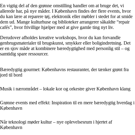
En vigtig del af den grønne omstilling handler om at bruge det, vi
allerede har, på nye måder. I København findes der flere events, hvor
du kan lære at reparere tøj, elektronik eller møbler i stedet for at smide
dem ud. Mange kulturhuse og biblioteker arrangerer såkaldte “repair
cafés”, hvor frivillige hjælper med at give gamle ting nyt liv.
Derudover afholdes kreative workshops, hvor du kan forvandle
genbrugsmaterialer til brugskunst, smykker eller boligindretning. Det
er en sjov måde at kombinere bæredygtighed med personlig stil – og
samtidig spare ressourcer.
Bæredygtig gourmet: Københavns restauranter, der tænker grønt fra
jord til bord
Musik i nærområdet – lokale kor og orkestre giver København klang
Grønne events med effekt: Inspiration til en mere bæredygtig hverdag i
København
Når teknologi møder kultur – nye oplevelsesrum i hjertet af
København