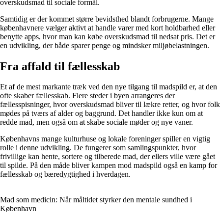
overskudsmad til sociale formål.
Samtidig er der kommet større bevidsthed blandt forbrugerne. Mange
københavnere vælger aktivt at handle varer med kort holdbarhed eller
benytte apps, hvor man kan købe overskudsmad til nedsat pris. Det er
en udvikling, der både sparer penge og mindsker miljøbelastningen.
Fra affald til fællesskab
Et af de mest markante træk ved den nye tilgang til madspild er, at den
ofte skaber fællesskab. Flere steder i byen arrangeres der
fællesspisninger, hvor overskudsmad bliver til lækre retter, og hvor folk
mødes på tværs af alder og baggrund. Det handler ikke kun om at
redde mad, men også om at skabe sociale møder og nye vaner.
Københavns mange kulturhuse og lokale foreninger spiller en vigtig
rolle i denne udvikling. De fungerer som samlingspunkter, hvor
frivillige kan hente, sortere og tilberede mad, der ellers ville være gået
til spilde. På den måde bliver kampen mod madspild også en kamp for
fællesskab og bæredygtighed i hverdagen.
Mad som medicin: Når måltidet styrker den mentale sundhed i
København