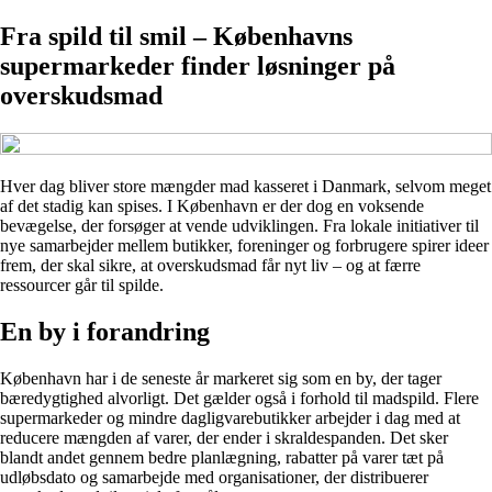
Fra spild til smil – Københavns
supermarkeder finder løsninger på
overskudsmad
Hver dag bliver store mængder mad kasseret i Danmark, selvom meget
af det stadig kan spises. I København er der dog en voksende
bevægelse, der forsøger at vende udviklingen. Fra lokale initiativer til
nye samarbejder mellem butikker, foreninger og forbrugere spirer ideer
frem, der skal sikre, at overskudsmad får nyt liv – og at færre
ressourcer går til spilde.
En by i forandring
København har i de seneste år markeret sig som en by, der tager
bæredygtighed alvorligt. Det gælder også i forhold til madspild. Flere
supermarkeder og mindre dagligvarebutikker arbejder i dag med at
reducere mængden af varer, der ender i skraldespanden. Det sker
blandt andet gennem bedre planlægning, rabatter på varer tæt på
udløbsdato og samarbejde med organisationer, der distribuerer