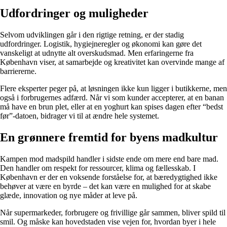
Udfordringer og muligheder
Selvom udviklingen går i den rigtige retning, er der stadig
udfordringer. Logistik, hygiejneregler og økonomi kan gøre det
vanskeligt at udnytte alt overskudsmad. Men erfaringerne fra
København viser, at samarbejde og kreativitet kan overvinde mange af
barriererne.
Flere eksperter peger på, at løsningen ikke kun ligger i butikkerne, men
også i forbrugernes adfærd. Når vi som kunder accepterer, at en banan
må have en brun plet, eller at en yoghurt kan spises dagen efter “bedst
før”-datoen, bidrager vi til at ændre hele systemet.
En grønnere fremtid for byens madkultur
Kampen mod madspild handler i sidste ende om mere end bare mad.
Den handler om respekt for ressourcer, klima og fællesskab. I
København er der en voksende forståelse for, at bæredygtighed ikke
behøver at være en byrde – det kan være en mulighed for at skabe
glæde, innovation og nye måder at leve på.
Når supermarkeder, forbrugere og frivillige går sammen, bliver spild til
smil. Og måske kan hovedstaden vise vejen for, hvordan byer i hele