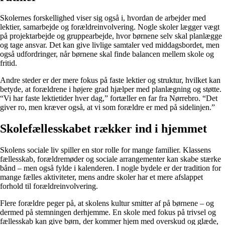
Skolernes forskellighed viser sig også i, hvordan de arbejder med
lektier, samarbejde og forældreinvolvering. Nogle skoler lægger vægt
på projektarbejde og gruppearbejde, hvor børnene selv skal planlægge
og tage ansvar. Det kan give livlige samtaler ved middagsbordet, men
også udfordringer, når børnene skal finde balancen mellem skole og
fritid.
Andre steder er der mere fokus på faste lektier og struktur, hvilket kan
betyde, at forældrene i højere grad hjælper med planlægning og støtte.
“Vi har faste lektietider hver dag,” fortæller en far fra Nørrebro. “Det
giver ro, men kræver også, at vi som forældre er med på sidelinjen.”
Skolefællesskabet rækker ind i hjemmet
Skolens sociale liv spiller en stor rolle for mange familier. Klassens
fællesskab, forældremøder og sociale arrangementer kan skabe stærke
bånd – men også fylde i kalenderen. I nogle bydele er der tradition for
mange fælles aktiviteter, mens andre skoler har et mere afslappet
forhold til forældreinvolvering.
Flere forældre peger på, at skolens kultur smitter af på børnene – og
dermed på stemningen derhjemme. En skole med fokus på trivsel og
fællesskab kan give børn, der kommer hjem med overskud og glæde,