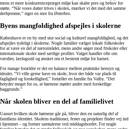
mens et mere konkurrencepræget miljø kan skabe pres og behov for
støtte. “Når vores datter trives i skolen, mærker vi det med det samme
derhjemme,” siger en mor fra Østerbro.
Byens mangfoldighed afspejles i skolerne
København er en by med stor social og kulturel mangfoldighed, og det
afspejles tydeligt i skolerne. Nogle familier vælger lokale folkeskoler
for at være en del af nærområdet, mens andre søger mod friskoler eller
internationale skoler med særlige profiler. Valget handler ofte om
værdier, læringsstil og ønsket om et bestemt miljø for barnet.
For mange forældre er det en balance mellem praktiske hensyn og
idealer. “Vi ville gerne have en skole, hvor der både var plads til
faglighed og forskellighed,” fortæller en familie fra Valby. “Det
betyder meget for os, at børnene møder andre med forskellige
baggrunde.”
Når skolen bliver en del af familielivet
Uanset hvilken skole børnene går på, bliver den en naturlig del af
familiens identitet. Skolens traditioner, fester og projekter finder vej ind
i hjemmet – og former samtalerne ved middagsbordet. For nogle