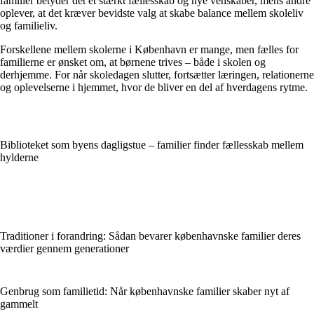
familier betyder det et stærkt fællesskab og nye venskaber, mens andre
oplever, at det kræver bevidste valg at skabe balance mellem skoleliv
og familieliv.
Forskellene mellem skolerne i København er mange, men fælles for
familierne er ønsket om, at børnene trives – både i skolen og
derhjemme. For når skoledagen slutter, fortsætter læringen, relationerne
og oplevelserne i hjemmet, hvor de bliver en del af hverdagens rytme.
Biblioteket som byens dagligstue – familier finder fællesskab mellem
hylderne
Traditioner i forandring: Sådan bevarer københavnske familier deres
værdier gennem generationer
Genbrug som familietid: Når københavnske familier skaber nyt af
gammelt