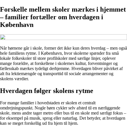
Forskelle mellem skoler mærkes i hjemmet
– familier fortæller om hverdagen i
København
Når børnene går i skole, former det ikke kun deres hverdag – men også
hele familiens rytme. I København, hvor skolerne spænder fra små
lokale folkeskoler til store profilskoler med særlige linjer, oplever
mange forældre, at forskellene i skolernes kultur, forventninger og
fællesskab mærkes tydeligt derhjemme. Hverdagen bliver påvirket af
alt fra lektiemængde og transporttid til sociale arrangementer og
skolens værdier.
Hverdagen følger skolens rytme
For mange familier i hovedstaden er skolen et centralt
omdrejningspunkt. Nogle børn cykler selv afsted til en nærliggende
skole, mens andre tager metro eller bus til en skole med særligt fokus –
for eksempel på musik, sprog eller naturfag. Det betyder, at hverdagen
kan se meget forskellig ud fra hjem til hjem.